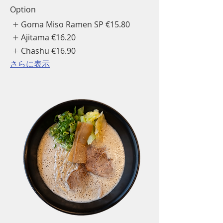
Option
Goma Miso Ramen SP
€15.80
Ajitama
€16.20
Chashu
€16.90
さらに表示