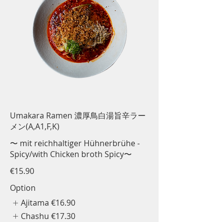
Umakara Ramen 濃厚鳥白湯旨辛ラー
メン(A,A1,F,K)
〜 mit reichhaltiger Hühnerbrühe -
Spicy/with Chicken broth Spicy〜
€15.90
Option
Ajitama
€16.90
Chashu
€17.30