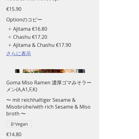
€15.90
Optionのコピー
Ajitama
€16.80
Chashu
€17.20
Ajitama & Chashu
€17.90
さらに表示
Goma Miso Ramen 濃厚ゴマみそラー
メン(A,A1,F,K)
〜 mit reichhaltiger Sesame &
Misobrühe/with rich Sesame & Miso
broth 〜
Vegan
€14.80