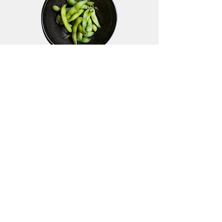
Edamame
Vegan
€4.60