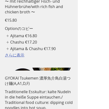
〜 mit reichhaltiger Fisch- und
Hühnerbrühe/with rich fish and
chicken broth 〜
€15.80
Optionのコピー
Ajitama
€16.80
Chashu
€17.20
Ajitama & Chashu
€17.90
さらに表示
GYOKAI Tsukemen 濃厚魚介鳥白湯つ
け麺(A,A1,D,F)
Traditionelle Esskultur: kalte Nudeln
in die heiße Suppe eintauchen./
Traditional food culture: dipping cold
noodles into hot soup.