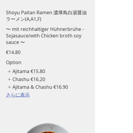
Shoyu Paitan Ramen 濃厚鳥白湯醤油
ラーメン(A,A1,F)
〜 mit reichhaltiger Hühnerbrühe -
Sojasauce/with Chicken broth soy
sauce 〜
€14.80
Option
Ajitama
€15.80
Chashu
€16.20
Ajitama & Chashu
€16.90
さらに表示