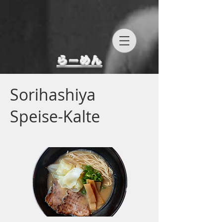
らーめん
Sorihashiya
Speise-Kalte